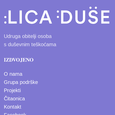
Udruga obitelji osoba
s duševnim teškoćama
IZDVOJENO
O nama
Grupa podrške
Projekti
Čitaonica
Kontakt