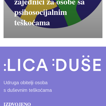
zajednici za osobe sa
psihosocijalnim
teškoćama
Udruga obitelji osoba
s duševnim teškoćama
IZDVOJENO