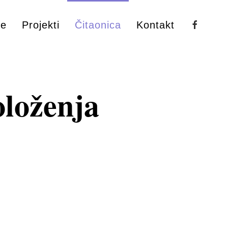
ke
Projekti
Čitaonica
Kontakt
loženja