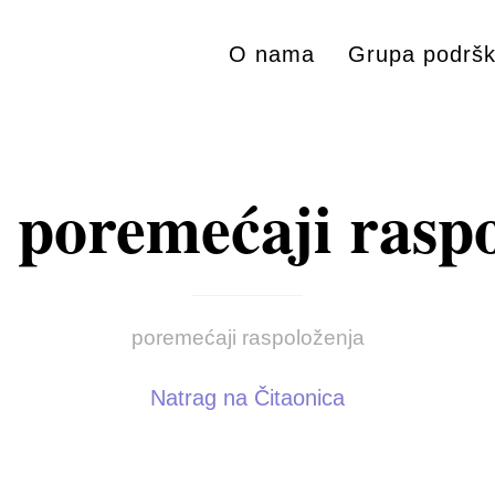
O nama
Grupa podrš
 poremećaji raspo
poremećaji raspoloženja
Natrag na Čitaonica