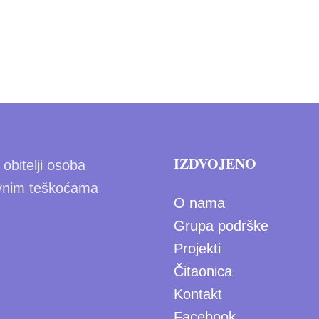
IZDVOJENO
obitelji osoba
vnim teškoćama
O nama
Grupa podrške
Projekti
Čitaonica
Kontakt
Facebook