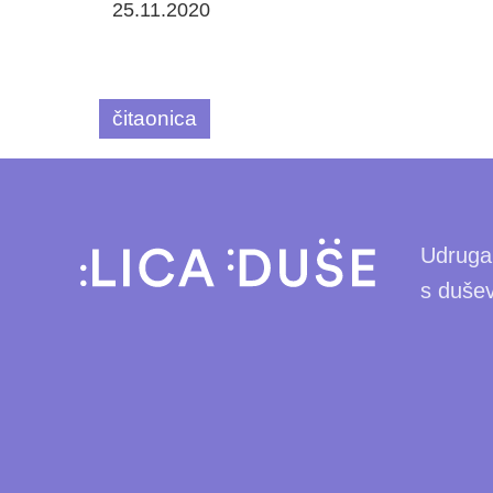
25.11.2020
čitaonica
Udruga 
s duše