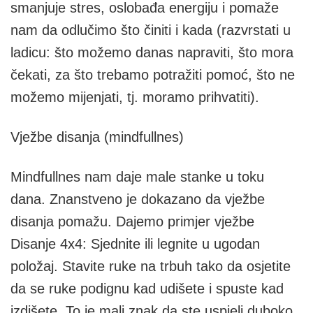
smanjuje stres, oslobađa energiju i pomaže
nam da odlučimo što činiti i kada (razvrstati u
ladicu: što možemo danas napraviti, što mora
čekati, za što trebamo potražiti pomoć, što ne
možemo mijenjati, tj. moramo prihvatiti).
Vježbe disanja (mindfullnes)
Mindfullnes nam daje male stanke u toku
dana. Znanstveno je dokazano da vježbe
disanja pomažu. Dajemo primjer vježbe
Disanje 4x4: Sjednite ili legnite u ugodan
položaj. Stavite ruke na trbuh tako da osjetite
da se ruke podignu kad udišete i spuste kad
izdišete. To je mali znak da ste uspjeli duboko