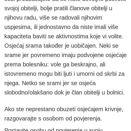
svojoj obitelji, bolje pratili članove obitelji u
njihovu radu, više se radovali njihovim
uspjesima, ili jednostavno da niste imali više
kapaciteta baviti se aktivnostima koje vi volite.
Osjećaj srama također je uobičajen. Neki se
srame jer povremeno imaju podvojene osjećaje
prema bolesniku: vole ga beskrajno, ali
istovremeno mogu biti ljuti i umorni od skrbi za
njega. Netko se srami jer se osjeća
slobodno/olakšano dok je član obitelji u bolnici.
Ako ste neprestano obuzeti osjećajem krivnje,
razgovarajte s osobom od povjerenja.
Postavite osobu od povjerenja u svoju