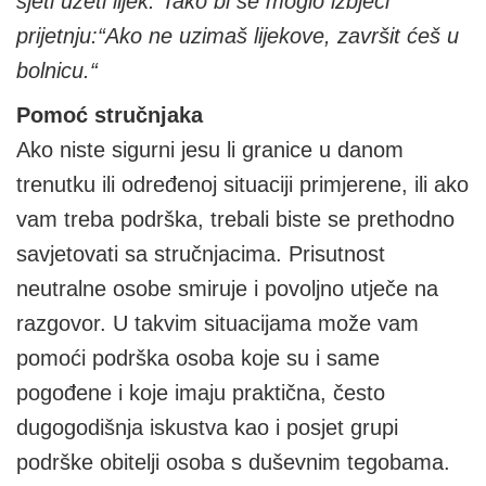
sjeti uzeti lijek. Tako bi se moglo izbjeći
prijetnju:“Ako ne uzimaš lijekove, završit ćeš u
bolnicu.“
Pomoć stručnjaka
Ako niste sigurni jesu li granice u danom
trenutku ili određenoj situaciji primjerene, ili ako
vam treba podrška, trebali biste se prethodno
savjetovati sa stručnjacima. Prisutnost
neutralne osobe smiruje i povoljno utječe na
razgovor. U takvim situacijama može vam
pomoći podrška osoba koje su i same
pogođene i koje imaju praktična, često
dugogodišnja iskustva kao i posjet grupi
podrške obitelji osoba s duševnim tegobama.