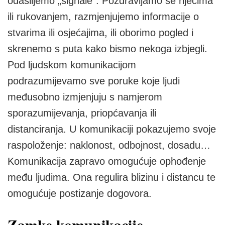
odašiljemo „signale“. Pozdravljamo se riječima
ili rukovanjem, razmjenjujemo informacije o
stvarima ili osjećajima, ili oborimo pogled i
skrenemo s puta kako bismo nekoga izbjegli.
Pod ljudskom komunikacijom
podrazumijevamo sve poruke koje ljudi
međusobno izmjenjuju s namjerom
sporazumijevanja, priopćavanja ili
distanciranja. U komunikaciji pokazujemo svoje
raspoloženje: naklonost, odbojnost, dosadu…
Komunikacija zapravo omogućuje ophođenje
među ljudima. Ona regulira blizinu i distancu te
omogućuje postizanje dogovora.
Zamke komunikacije