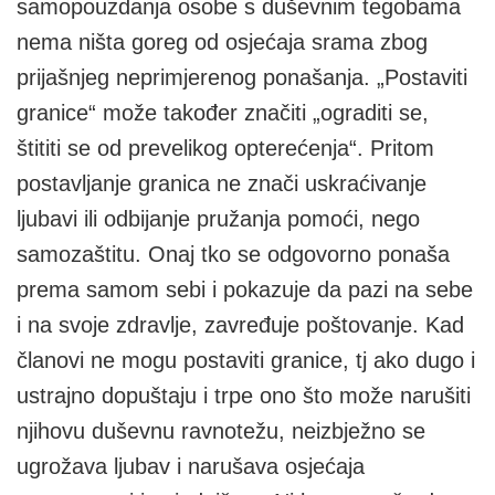
samopouzdanja osobe s duševnim tegobama
nema ništa goreg od osjećaja srama zbog
prijašnjeg neprimjerenog ponašanja. „Postaviti
granice“ može također značiti „ograditi se,
štititi se od prevelikog opterećenja“. Pritom
postavljanje granica ne znači uskraćivanje
ljubavi ili odbijanje pružanja pomoći, nego
samozaštitu. Onaj tko se odgovorno ponaša
prema samom sebi i pokazuje da pazi na sebe
i na svoje zdravlje, zavređuje poštovanje. Kad
članovi ne mogu postaviti granice, tj ako dugo i
ustrajno dopuštaju i trpe ono što može narušiti
njihovu duševnu ravnotežu, neizbježno se
ugrožava ljubav i narušava osjećaja