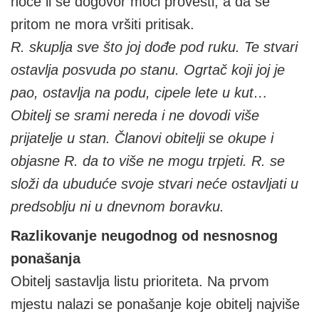
hoće li se dogovor moći provesti, a da se
pritom ne mora vršiti pritisak.
R. skuplja sve što joj dođe pod ruku. Te stvari
ostavlja posvuda po stanu. Ogrtač koji joj je
pao, ostavlja na podu, cipele lete u kut…
Obitelj se srami nereda i ne dovodi više
prijatelje u stan. Članovi obitelji se okupe i
objasne R. da to više ne mogu trpjeti. R. se
složi da ubuduće svoje stvari neće ostavljati u
predsoblju ni u dnevnom boravku.
Razlikovanje neugodnog od nesnosnog
ponašanja
Obitelj sastavlja listu prioriteta. Na prvom
mjestu nalazi se ponašanje koje obitelj najviše