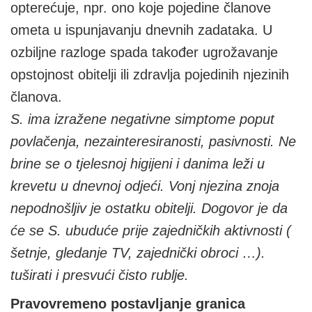
opterećuje, npr. ono koje pojedine članove
ometa u ispunjavanju dnevnih zadataka. U
ozbiljne razloge spada također ugrožavanje
opstojnost obitelji ili zdravlja pojedinih njezinih
članova.
S. ima izražene negativne simptome poput
povlačenja, nezainteresiranosti, pasivnosti. Ne
brine se o tjelesnoj higijeni i danima leži u
krevetu u dnevnoj odjeći. Vonj njezina znoja
nepodnošljiv je ostatku obitelji. Dogovor je da
će se S. ubuduće prije zajedničkih aktivnosti (
šetnje, gledanje TV, zajednički obroci …).
tuširati i presvući čisto rublje.
Pravovremeno postavljanje granica