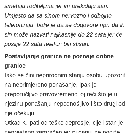
smetaju roditeljima jer im prekidaju san.
Umjesto da sa sinom nervozno i odbojno
telefoniraju, bolje je da se dogovore npr. da ih
sin može nazvati najkasnije do 22 sata jer će
poslije 22 sata telefon biti stišan.
Postavljanje granica ne poznaje dobne
granice
Iako se čini neprirodnim stariju osobu upozoriti
na neprimjereno ponašanje, ipak je
preporučljivo pravovremeno joj reći što je u
njezinu ponašanju nepodnošljivo i što drugi od
nje očekuju.
Otkad K. pati od teške depresije, cijeli stan je
neprestano zamračen jer ni danju ne podiže