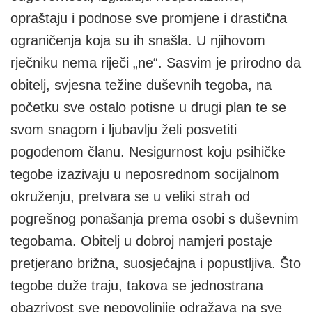
opraštaju i podnose sve promjene i drastična
ograničenja koja su ih snašla. U njihovom
rječniku nema riječi „ne“. Sasvim je prirodno da
obitelj, svjesna težine duševnih tegoba, na
početku sve ostalo potisne u drugi plan te se
svom snagom i ljubavlju želi posvetiti
pogođenom članu. Nesigurnost koju psihičke
tegobe izazivaju u neposrednom socijalnom
okruženju, pretvara se u veliki strah od
pogrešnog ponašanja prema osobi s duševnim
tegobama. Obitelj u dobroj namjeri postaje
pretjerano brižna, suosjećajna i popustljiva. Što
tegobe duže traju, takova se jednostrana
obazrivost sve nepovoljnije odražava na sve