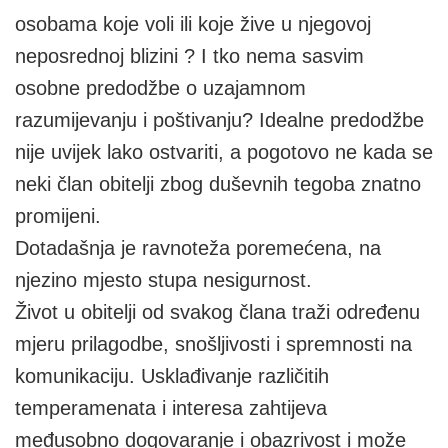
osobama koje voli ili koje žive u njegovoj
neposrednoj blizini ? I tko nema sasvim
osobne predodžbe o uzajamnom
razumijevanju i poštivanju? Idealne predodžbe
nije uvijek lako ostvariti, a pogotovo ne kada se
neki član obitelji zbog duševnih tegoba znatno
promijeni.
Dotadašnja je ravnoteža poremećena, na
njezino mjesto stupa nesigurnost.
Život u obitelji od svakog člana traži određenu
mjeru prilagodbe, snošljivosti i spremnosti na
komunikaciju. Usklađivanje različitih
temperamenata i interesa zahtijeva
međusobno dogovaranje i obazrivost i može